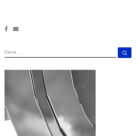
CERCA
Ce