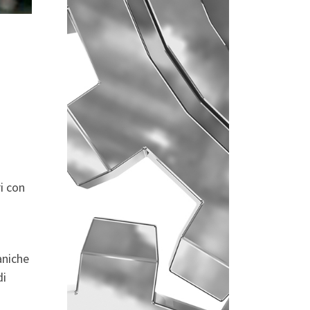
i con
aniche
di