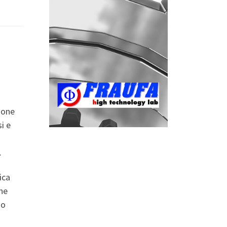
ione
i e
.
ica
ne
no