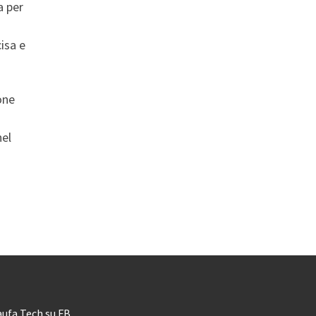
a per
isa e
one
nel
aufa Tech su FB