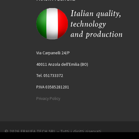
Via Carpanelli 24/P
40011 Anzola dell'Emilia (BO)
Tel. 051733372
P.IVA 03585281201
Privacy Policy
© 2026
FRAUFA TECH SRL
– Tutti i diritti riservati