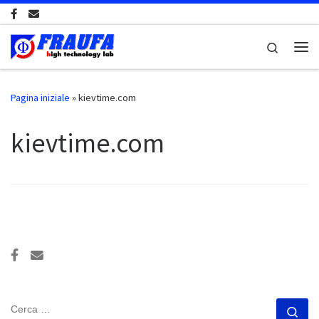
Passa al contenuto
Search
Me
Pagina iniziale
»
kievtime.com
kievtime.com
CERCA
Ce